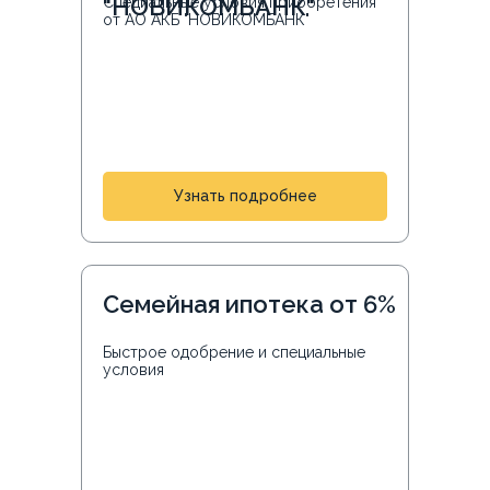
"НОВИКОМБАНК"
Специальные условия приобретения
от АО АКБ "НОВИКОМБАНК"
Узнать подробнее
Семейная ипотека от 6%
Быстрое одобрение и специальные
условия